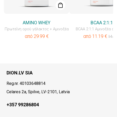
AMINO WHEY
BCAA 2:1:1
Πρωτεΐνη ορού γάλακτος + Αμινοξέα
BCAA 2:1:1 Αμινοξέα σε
από
29.99
€
από
11.19
€
14.9
DION.LV SIA
Reg.nr. 40103648814
Celares 2a, Spilve, LV-2101, Latvia
+357 99286804