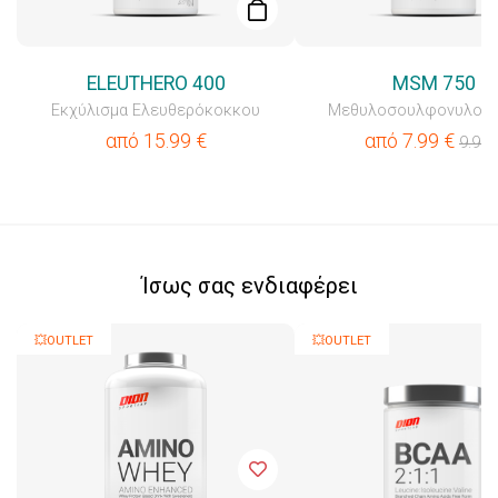
ELEUTHERO 400
MSM 750
Εκχύλισμα Ελευθερόκοκκου
Μεθυλοσουλφονυλομε
από
15.99
€
από
7.99
€
9.99
Ίσως σας ενδιαφέρει
💥OUTLET
💥OUTLET