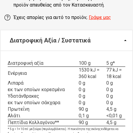
προϊόν απευθείας από τον Κατασκευαστή.
Έχεις απορίες για αυτό το προϊόν;
Γράψε μας
Διατροφική Αξία / Συστατικά
Διατροφική αξία
100 g
5 g*
1530 kJ =
77 kJ =
Ενέργεια
360 kcal
18 kcal
Λιπαρά
0 g
0 g
εκ των οποίων κορεσμένα
0 g
0 g
Υδατάνθρακες
0 g
0 g
εκ των οποίων σάκχαρα
0 g
0 g
Πρωτεΐνη
90 g
4,5 g
Αλάτι
0,1 g
<0,01 g
Πεπτίδια Κολλαγόνου
**
90 g
4,5 g
* 5 g = 1× 10 ml μεζούρα (περιλαμβάνεται). Η πυκνότητα της σκόνης ενδέχεται να