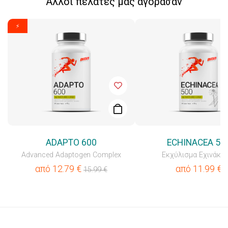
Άλλοι πελάτες μας αγόρασαν
⚡
ADAPTO 600
ECHINACEA 50
Advanced Adaptogen Complex
Εκχύλισμα Εχινάκει
από
12.79
€
από
11.99
€
15.99
€