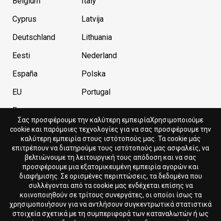
Belgium
Italy
Cyprus
Latvija
Deutschland
Lithuania
Eesti
Nederland
España
Polska
EU
Portugal
France
Σας προσφέρουμε την καλύτερη εμπειρίαΧρησιμοποιούμε
cookie και παρόμοιες τεχνολογίες για να σας προσφέρουμε την
καλύτερη εμπειρία στους ιστότοπούς μας. Τα cookie μάς
Current store
Currency
επιτρέπουν να διατηρούμε τους ιστότοπούς μας ασφαλείς, να
βελτιώνουμε τη λειτουργική τους απόδοση και να σας
Cyprus
EUR
προσφέρουμε μια εξατομικευμένη εμπειρία αγορών και
διαφήμισης. Σε ορισμένες περιπτώσεις, τα δεδομένα που
συλλέγονται από τα cookie μας ενδέχεται επίσης να
Language
κοινοποιηθούν σε τρίτους συνεργάτες, οι οποίοι ίσως τα
χρησιμοποιήσουν για να αντλήσουν συγκεντρωτικά στατιστικά
Ελληνικά
στοιχεία σχετικά με τη συμπεριφορά των καταναλωτών ή ως