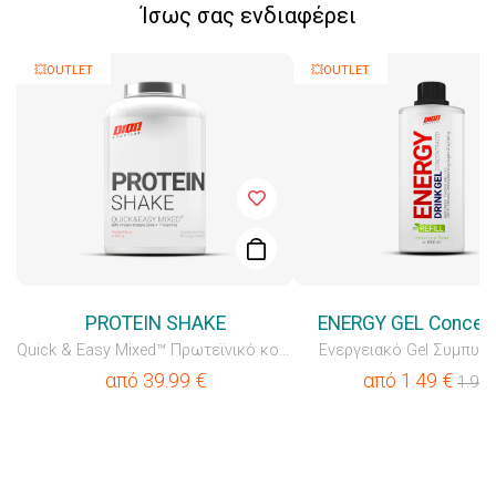
Ίσως σας ενδιαφέρει
💥OUTLET
💥OUTLET
PROTEIN SHAKE
ENERGY GEL Concen
Quick & Easy Mixed™ Πρωτεϊνικό κοκτέιλ
Ενεργειακό Gel Συμπυκ
από
39.99
€
από
1.49
€
1.99