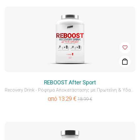
REBOOST After Sport
Recovery Drink - Ρόφημα Αποκατάστασης με Πρωτεΐνη & Υδατά...
από
13.29
€
18.99
€