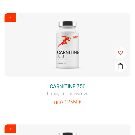
⚡
CARNITINE 750
L-τρυγική L-καρνιτίνη
από
12.99
€
⚡