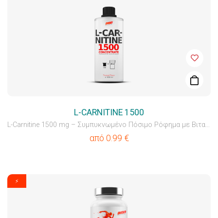
L-CARNITINE 1500
L-Carnitine 1500 mg – Συμπυκνωμένο Πόσιμο Ρόφημα με Βιταμ...
από
0.99
€
⚡