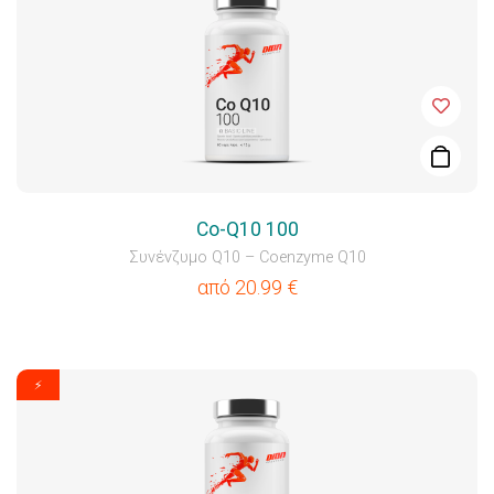
Co-Q10 100
Συνένζυμο Q10 – Coenzyme Q10
από
20.99
€
⚡