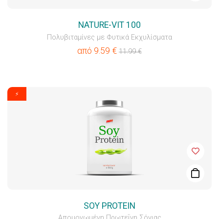
NATURE-VIT 100
Πολυβιταμίνες με Φυτικά Εκχυλίσματα
από
9.59
€
11.99
€
⚡
SOY PROTEIN
Απομονωμένη Πρωτεΐνη Σόγιας