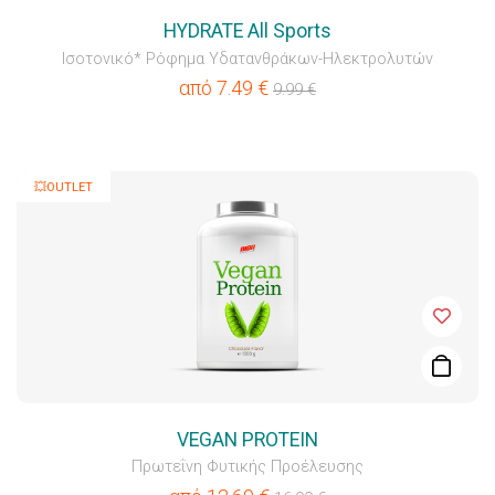
HYDRATE All Sports
Ισοτονικό* Ρόφημα Υδατανθράκων-Ηλεκτρολυτών
από
7.49
€
9.99
€
💥OUTLET
VEGAN PROTEIN
Πρωτεΐνη Φυτικής Προέλευσης