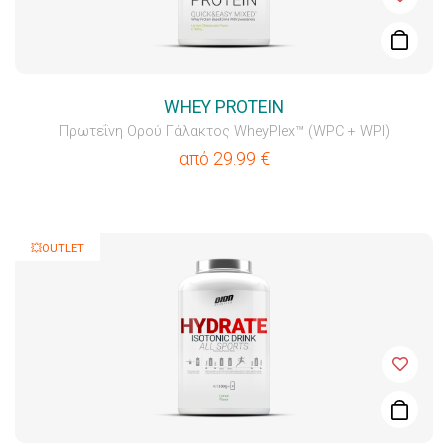
WHEY PROTEIN
Πρωτεΐνη Ορού Γάλακτος WheyPlex™ (WPC + WPI)
από
29.99
€
💥OUTLET