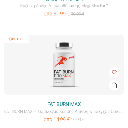
Καζεΐνη Αργής Απελευθέρωσης MegaMicellar™
από
31.99
€
39.99
€
💥OUTLET
FAT BURN MAX
FAT BURN MAX – Σύμπλεγμα Καύσης Λίπους & Έλεγχου Όρεξης
από
14.99
€
19.99
€