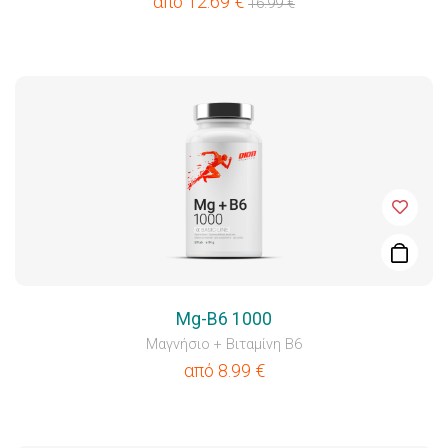
από
12.69
€
16.99
€
Mg-B6 1000
Μαγνήσιο + Βιταμίνη B6
από
8.99
€