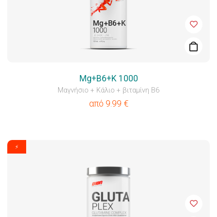
Mg+B6+K 1000
Μαγνήσιο + Κάλιο + βιταμίνη Β6
από
9.99
€
⚡