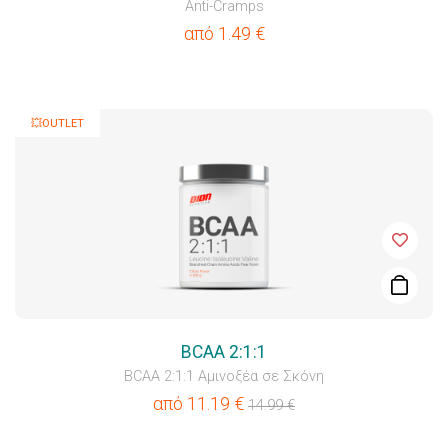
Anti-Cramps
από
1.49
€
💥OUTLET
BCAA 2:1:1
BCAA 2:1:1 Αμινοξέα σε Σκόνη
από
11.19
€
14.99
€