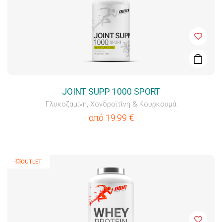
JOINT SUPP 1000 SPORT
Γλυκοζαμίνη, Χονδροϊτίνη & Κουρκουμά
από
19.99
€
💥OUTLET