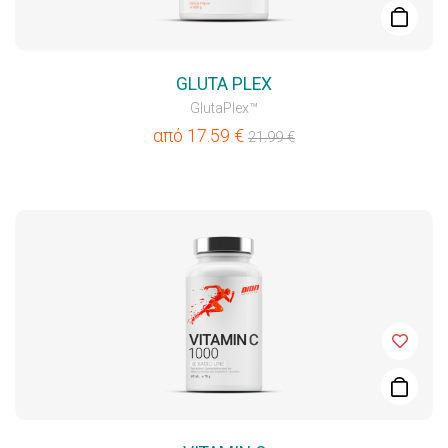
GLUTA PLEX
GlutaPlex™
από
17.59
€
21.99
€