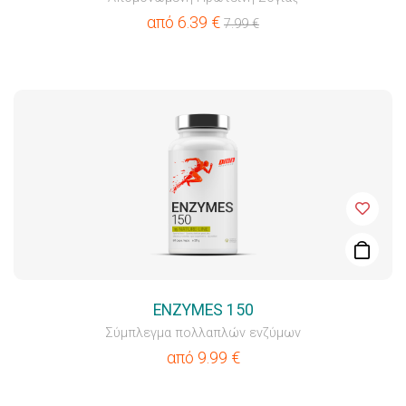
από
6.39
€
7.99
€
ENZYMES 150
Σύμπλεγμα πολλαπλών ενζύμων
από
9.99
€