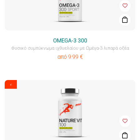
OMEGA-3 300
Φυσικό συμπύκνωμα ιχθυελαίου με Ωμέγα-3 λιπαρά οξέα
από
9.99
€
⚡