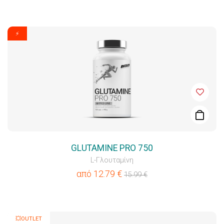
⚡
GLUTAMINE PRO 750
L-Γλουταμίνη
από
12.79
€
15.99
€
💥OUTLET