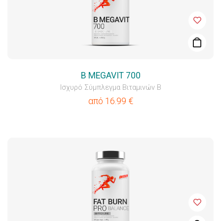
B MEGAVIT 700
Ισχυρό Σύμπλεγμα Βιταμινών B
από
16.99
€