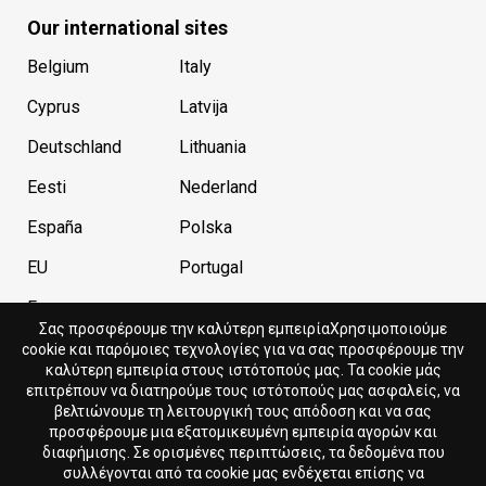
Our international sites
Belgium
Italy
Cyprus
Latvija
Deutschland
Lithuania
Eesti
Nederland
España
Polska
EU
Portugal
France
Σας προσφέρουμε την καλύτερη εμπειρίαΧρησιμοποιούμε
cookie και παρόμοιες τεχνολογίες για να σας προσφέρουμε την
καλύτερη εμπειρία στους ιστότοπούς μας. Τα cookie μάς
Current store
Currency
επιτρέπουν να διατηρούμε τους ιστότοπούς μας ασφαλείς, να
βελτιώνουμε τη λειτουργική τους απόδοση και να σας
Cyprus
EUR
προσφέρουμε μια εξατομικευμένη εμπειρία αγορών και
διαφήμισης. Σε ορισμένες περιπτώσεις, τα δεδομένα που
συλλέγονται από τα cookie μας ενδέχεται επίσης να
Language