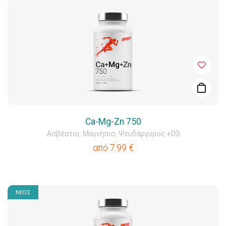
Ca-Mg-Zn 750
Ασβέστιο, Μαγνήσιο, Ψευδάργυρος +D3
από
7.99
€
ΝΕΟΣ