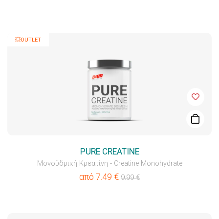
💥OUTLET
PURE CREATINE
Μονοϋδρική Κρεατίνη - Creatine Monohydrate
από
7.49
€
9.99
€