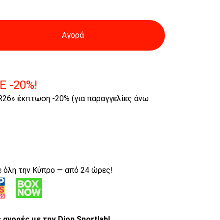
Αγορά
E -20%!
26» έκπτωση -20% (για παραγγελίες άνω
 όλη την Κύπρο — από 24 ώρες!
ς αγορές
με την Dion Sportlab!