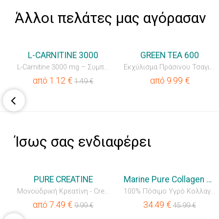
Άλλοι πελάτες μας αγόρασαν
💥OUTLET
L-CARNITINE 3000
GREEN TEA 600
L-Carnitine 3000 mg – Συμπυκνωμένο Πόσιμο Ρόφημα με Βιταμ...
Εκχύλισμα Πράσινου Τσαγιού
από
1.12
€
από
9.99
€
1.49
€
Ίσως σας ενδιαφέρει
💥OUTLET
💥OUTLET
PURE CREATINE
Marine Pure Collagen Liquid
Κολλαγόνου
Μονοϋδρική Κρεατίνη - Creatine Monohydrate
100% Πόσιμο Υγρό Κολλαγόνο – 100% Hydrolyzed Collagen Liquid
από
7.49
€
34.49
€
9.99
€
45.99
€