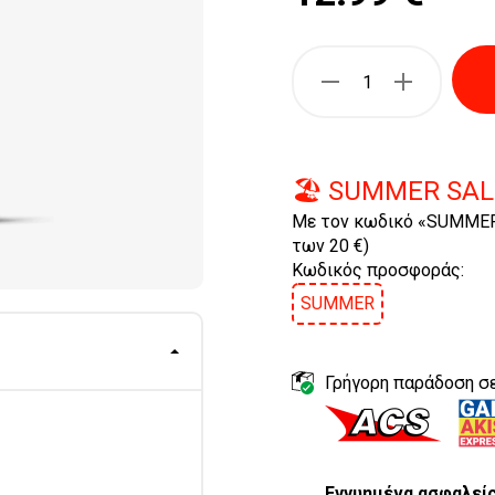
🏖️ SUMMER SAL
Με τον κωδικό «SUMMER
των 20 €)
Κωδικός προσφοράς:
SUMMER
Γρήγορη παράδοση σε
Εγγυημένα ασφαλεί