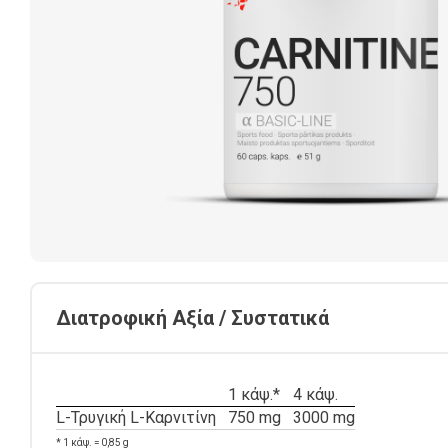
Διατροφική Αξία / Συστατικά
1 κάψ.*
4 κάψ.
L-Τρυγική L-Καρνιτίνη
750 mg
3000 mg
* 1 κάψ. = 0,85 g