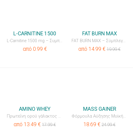
💥OUTLET
L-CARNITINE 1500
FAT BURN MAX
L-Carnitine 1500 mg – Συμπυκνωμένο Πόσιμο Ρόφημα με Βιταμ...
FAT BURN MAX – Σύμπλεγμα Καύσης Λίπους & Έλεγχου Όρεξης
από
0.99
€
από
14.99
€
19.99
€
💥OUTLET
💥OUTLET
AMINO WHEY
MASS GAINER
Πρωτεΐνη ορού γάλακτος + Αμινοξέα
Φόρμουλα Αύξησης Μυϊκής Μάζας με Πρωτεΐνη, Υδατάνθρακες κ...
από
13.49
€
18.69
€
17.99
€
24.99
€