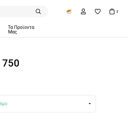
2
Τα Προϊοντα
Μας
 750
σιμο