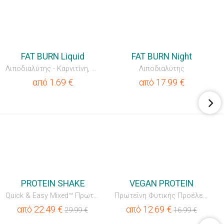
ΝΕΟΣ
FAT BURN Liquid
FAT BURN Night
Λιποδιαλύτης - Καρνιτίνη, καφεΐνη, χολίνη, ινοσιτόλη, βιτ...
Λιποδιαλύτης
από
1.69
€
από
17.99
€
💥OUTLET
💥OUTLET
PROTEIN SHAKE
VEGAN PROTEIN
Quick & Easy Mixed™ Πρωτεϊνικό κοκτέιλ
Πρωτεΐνη Φυτικής Προέλευσης
από
22.49
€
από
12.69
€
29.99
€
16.99
€