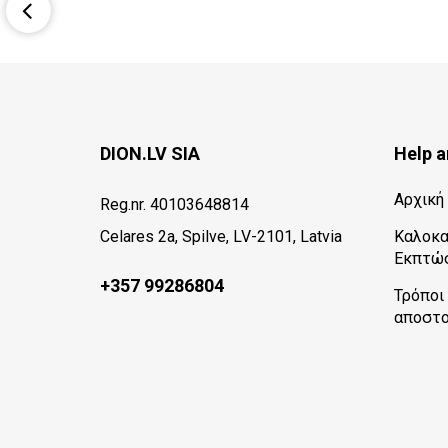
DION.LV SIA
Help a
Αρχική
Reg.nr. 40103648814
Celares 2a, Spilve, LV-2101, Latvia
Καλοκα
Εκπτώσ
+357 99286804
Τρόποι
αποστ