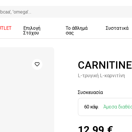
UTLET
Επιλογή
Το άθλημά
Συστατικά
Στόχου
σας
CARNITINE
L-τρυγική L-καρνιτίνη
Συσκευασία
60 κάψ.
Άμεσα διαθέ
12.99 €