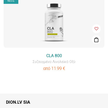
ΝΕΟΣ
CLA 800
Συζευγμένο Λινολεϊκό Οξύ
από
11.99
€
DION.LV SIA