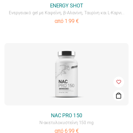
ENERGY SHOT
Ενεργειακό gel με Καφεΐνη, β-Αλανίνη, Ταυρίνη και L-Καρνι...
από
1.99
€
NAC PRO 150
Ν-ακετυλοκυστεΐνη 150 mg
από
6.99
€