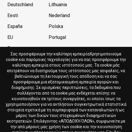
Deutschland
Lithuania
Eesti
Nederland
España
Polska
EU
Portugal
France
Σας προσφέρουμε την καλύτερη εμπειρίαΧρησιμοποιούμε
cookie και παρόμοιες τεχνολογίες για να σας προσφέρουμε την
καλύτερη εμπειρία στους ιστότοπούς μας. Τα cookie μάς
Current store
Currency
επιτρέπουν να διατηρούμε τους ιστότοπούς μας ασφαλείς, να
βελτιώνουμε τη λειτουργική τους απόδοση και να σας
Cyprus
EUR
προσφέρουμε μια εξατομικευμένη εμπειρία αγορών και
διαφήμισης. Σε ορισμένες περιπτώσεις, τα δεδομένα που
συλλέγονται από τα cookie μας ενδέχεται επίσης να
Language
κοινοποιηθούν σε τρίτους συνεργάτες, οι οποίοι ίσως τα
χρησιμοποιήσουν για να αντλήσουν συγκεντρωτικά στατιστικά
Ελληνικά
στοιχεία σχετικά με τη συμπεριφορά των καταναλωτών ή ως
μέρος των δικών τους στοχευμένων διαφημιστικών
εκστρατειών. Επιλέγοντας «ΑΠΟΔΟΧΉ ΌΛΩΝ», συμφωνείτε με
την από μέρους μας χρήση των cookie και την κοινοποίηση