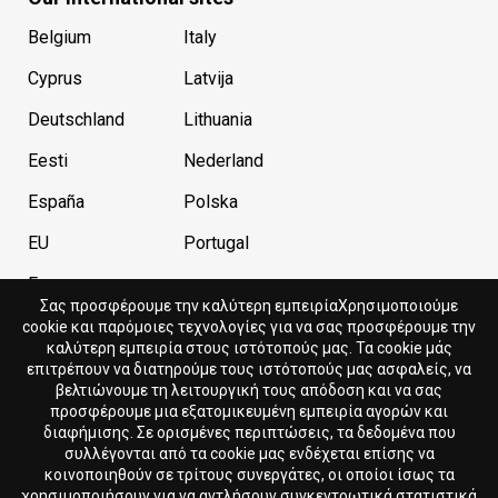
Belgium
Italy
Cyprus
Latvija
Deutschland
Lithuania
Eesti
Nederland
España
Polska
EU
Portugal
France
Σας προσφέρουμε την καλύτερη εμπειρίαΧρησιμοποιούμε
cookie και παρόμοιες τεχνολογίες για να σας προσφέρουμε την
καλύτερη εμπειρία στους ιστότοπούς μας. Τα cookie μάς
Current store
Currency
επιτρέπουν να διατηρούμε τους ιστότοπούς μας ασφαλείς, να
βελτιώνουμε τη λειτουργική τους απόδοση και να σας
Cyprus
EUR
προσφέρουμε μια εξατομικευμένη εμπειρία αγορών και
διαφήμισης. Σε ορισμένες περιπτώσεις, τα δεδομένα που
συλλέγονται από τα cookie μας ενδέχεται επίσης να
Language
κοινοποιηθούν σε τρίτους συνεργάτες, οι οποίοι ίσως τα
χρησιμοποιήσουν για να αντλήσουν συγκεντρωτικά στατιστικά