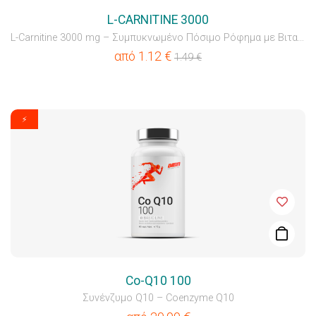
L-CARNITINE 3000
L-Carnitine 3000 mg – Συμπυκνωμένο Πόσιμο Ρόφημα με Βιταμ...
από
1.12
€
1.49
€
⚡
Co-Q10 100
Συνένζυμο Q10 – Coenzyme Q10