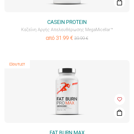
CASEIN PROTEIN
Καζεΐνη Αργής Απελευθέρωσης MegaMicellar™
από
31.99
€
39.99
€
💥OUTLET
FAT BURN MAX