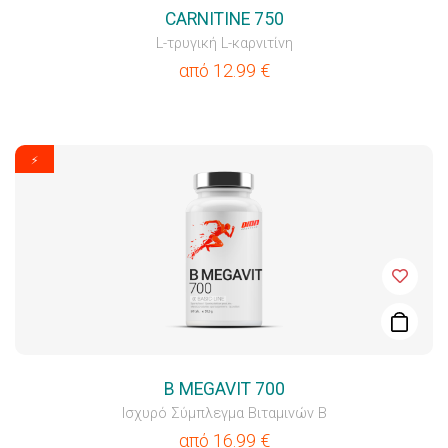
CARNITINE 750
L-τρυγική L-καρνιτίνη
από
12.99
€
⚡
B MEGAVIT 700
Ισχυρό Σύμπλεγμα Βιταμινών B
από
16.99
€