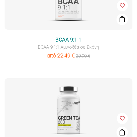
BCAA 9:1:1
BCAA 9:1:1 Αμινοξέα σε Σκόνη
από
22.49
€
29.99
€