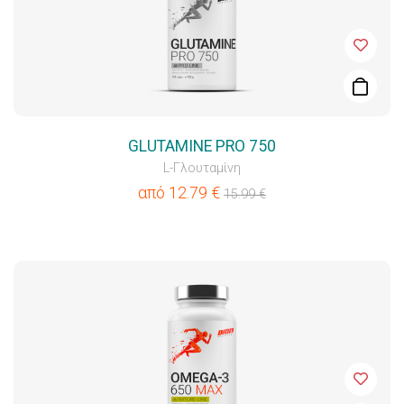
GLUTAMINE PRO 750
L-Γλουταμίνη
από
12.79
€
15.99
€