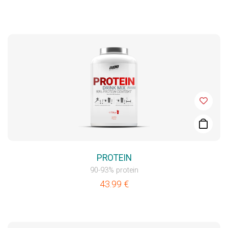
PROTEIN
90-93% protein
43.99
€