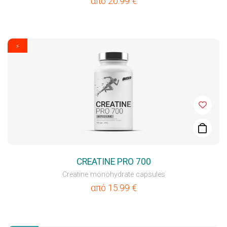
από
20.99
€
⚡
CREATINE PRO 700
Creatine monohydrate capsules
από
15.99
€