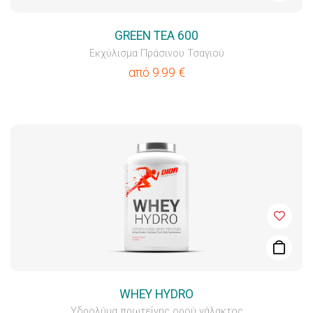
GREEN TEA 600
Εκχύλισμα Πράσινου Τσαγιού
από
9.99
€
WHEY HYDRO
Υδρολύμα πρωτεΐνης ορού γάλακτος