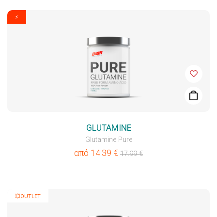
⚡
GLUTAMINE
Glutamine Pure
από
14.39
€
17.99
€
💥OUTLET