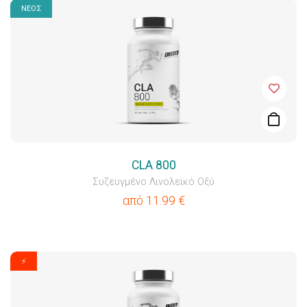
ΝΕΟΣ
CLA 800
Συζευγμένο Λινολεϊκό Οξύ
από
11.99
€
⚡