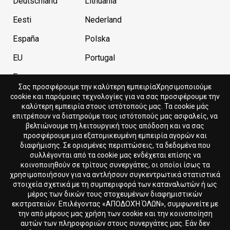
Deutschland
Lithuania
Eesti
Nederland
España
Polska
EU
Portugal
France
Σας προσφέρουμε την καλύτερη εμπειρίαΧρησιμοποιούμε
cookie και παρόμοιες τεχνολογίες για να σας προσφέρουμε την
καλύτερη εμπειρία στους ιστότοπούς μας. Τα cookie μάς
Current store
Currency
επιτρέπουν να διατηρούμε τους ιστότοπούς μας ασφαλείς, να
βελτιώνουμε τη λειτουργική τους απόδοση και να σας
Cyprus
EUR
προσφέρουμε μια εξατομικευμένη εμπειρία αγορών και
διαφήμισης. Σε ορισμένες περιπτώσεις, τα δεδομένα που
συλλέγονται από τα cookie μας ενδέχεται επίσης να
Language
κοινοποιηθούν σε τρίτους συνεργάτες, οι οποίοι ίσως τα
χρησιμοποιήσουν για να αντλήσουν συγκεντρωτικά στατιστικά
Ελληνικά
στοιχεία σχετικά με τη συμπεριφορά των καταναλωτών ή ως
μέρος των δικών τους στοχευμένων διαφημιστικών
εκστρατειών. Επιλέγοντας «ΑΠΟΔΟΧΉ ΌΛΩΝ», συμφωνείτε με
την από μέρους μας χρήση των cookie και την κοινοποίηση
αυτών των πληροφοριών στους συνεργάτες μας. Εάν δεν