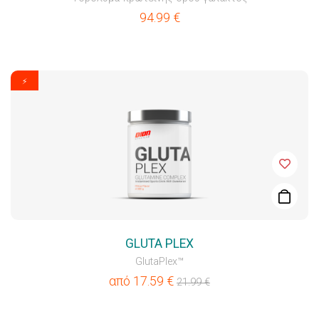
94.99
€
⚡
GLUTA PLEX
GlutaPlex™
από
17.59
€
21.99
€