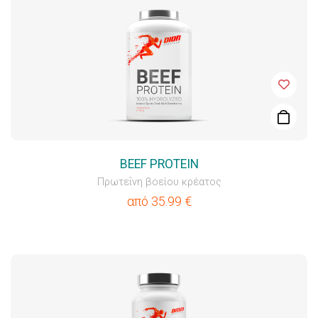
BEEF PROTEIN
Πρωτεΐνη βοείου κρέατος
από
35.99
€