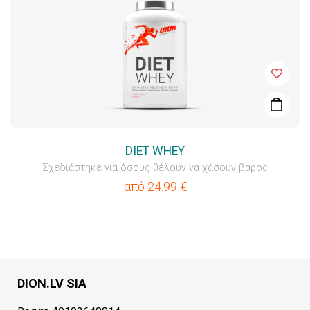
DIET WHEY
Σχεδιάστηκε για όσους θέλουν να χάσουν βάρος
από
24.99
€
DION.LV SIA