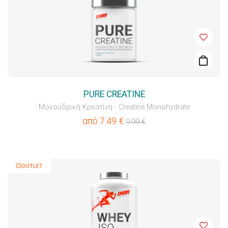
PURE CREATINE
Μονοϋδρική Κρεατίνη - Creatine Monohydrate
από
7.49
€
9.99
€
💥OUTLET