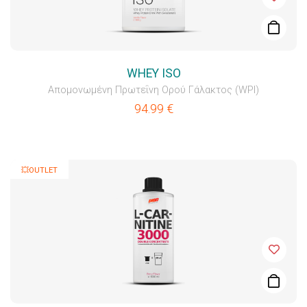
WHEY ISO
Απομονωμένη Πρωτεΐνη Ορού Γάλακτος (WPI)
94.99
€
💥OUTLET