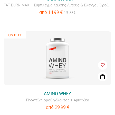
FAT BURN MAX – Σύμπλεγμα Καύσης Λίπους & Έλεγχου Όρεξης
από
14.99
€
19.99
€
💥OUTLET
AMINO WHEY
Πρωτεΐνη ορού γάλακτος + Αμινοξέα
από
29.99
€