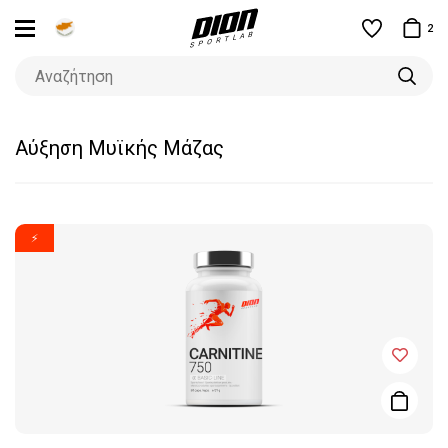
2
Αύξηση Μυϊκής Μάζας
⚡