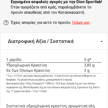
Εγγυημένα ασφαλείς αγορές
με την Dion Sportlab!
Όταν αγοράζετε από εμάς, παραλαμβάνετε το
προϊόν απευθείας από τον Κατασκευαστή.
Έχεις απορίες για αυτό το προϊόν;
Γράψε μας
Διατροφική Αξία / Συστατικά
1 μερίδα
5 g*
Υδροχλωρική Κρεατίνη
3,83 g
Εκ Των Οποίων Κρεατίνη
3 g
* 5 g = 1×10 ml μεζούρα (περιλαμβάνεται). Η πυκνότητα της σκόνης ενδέχεται να
διαφέρει. Για μεγαλύτερη ακρίβεια, χρησιμοποιείτε ζυγαριά.
Διατροφική αξία 100 g: Ενέργεια** 1098 kJ / 254 kcal, Λιπαρά 0 g, εκ των οποίων
κορεσμένα 0 g, Υδατάνθρακες 6 g, εκ των οποίων σάκχαρα 0,5 g, Πρωτεΐνη 0 g, Αλάτι
0 g. ** Οργανικά οξέα = 13 kJ / 3 kcal.
Συστατικά: υδροχλωρική κρεατίνη, αρωματική ύλη,