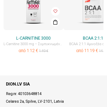
L-CARNITINE 3000
BCAA 2:1:1
L-Carnitine 3000 mg – Συμπυκνωμένο Πόσιμο Ρόφημα με Βιταμ...
BCAA 2:1:1 Αμινοξέα σε
από
1.12
€
από
11.19
€
1.49
€
14.9
DION.LV SIA
Reg.nr. 40103648814
Celares 2a, Spilve, LV-2101, Latvia