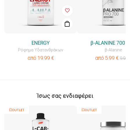
ENERGY
β-ALANINE 700 
Ρόφημα Υδατανθράκων
β-Alanine
από
19.99
€
από
5.99
€
9.99
Ίσως σας ενδιαφέρει
💥OUTLET
💥OUTLET