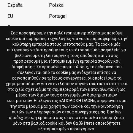
España
Polska
EU
Portugal
France
Σας προσφέρουμε την καλύτερη εμπειρίαΧρησιμοποιούμε
cookie και παρόμοιες τεχνολογίες για να σας προσφέρουμε την
καλύτερη εμπειρία στους ιστότοπούς μας. Τα cookie μάς
Current store
Currency
επιτρέπουν να διατηρούμε τους ιστότοπούς μας ασφαλείς, να
βελτιώνουμε τη λειτουργική τους απόδοση και να σας
Cyprus
EUR
προσφέρουμε μια εξατομικευμένη εμπειρία αγορών και
διαφήμισης. Σε ορισμένες περιπτώσεις, τα δεδομένα που
συλλέγονται από τα cookie μας ενδέχεται επίσης να
Language
κοινοποιηθούν σε τρίτους συνεργάτες, οι οποίοι ίσως τα
χρησιμοποιήσουν για να αντλήσουν συγκεντρωτικά στατιστικά
Ελληνικά
στοιχεία σχετικά με τη συμπεριφορά των καταναλωτών ή ως
μέρος των δικών τους στοχευμένων διαφημιστικών
εκστρατειών. Επιλέγοντας «ΑΠΟΔΟΧΉ ΌΛΩΝ», συμφωνείτε με
την από μέρους μας χρήση των cookie και την κοινοποίηση
αυτών των πληροφοριών στους συνεργάτες μας. Εάν δεν
αποδεχτείτε, η εμπειρία σας στον ιστότοπο θα περιορίζεται
μόνο στα βασικά cookie και δεν θα βλέπετε οποιοδήποτε
εξατομικευμένο περιεχόμενο.