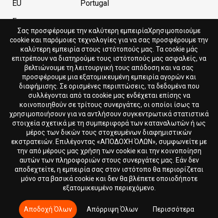
EU
Portugal
France
Σας προσφέρουμε την καλύτερη εμπειρίαΧρησιμοποιούμε
cookie και παρόμοιες τεχνολογίες για να σας προσφέρουμε την
καλύτερη εμπειρία στους ιστότοπούς μας. Τα cookie μάς
Current store
Currency
επιτρέπουν να διατηρούμε τους ιστότοπούς μας ασφαλείς, να
βελτιώνουμε τη λειτουργική τους απόδοση και να σας
Cyprus
EUR
προσφέρουμε μια εξατομικευμένη εμπειρία αγορών και
διαφήμισης. Σε ορισμένες περιπτώσεις, τα δεδομένα που
συλλέγονται από τα cookie μας ενδέχεται επίσης να
Language
κοινοποιηθούν σε τρίτους συνεργάτες, οι οποίοι ίσως τα
χρησιμοποιήσουν για να αντλήσουν συγκεντρωτικά στατιστικά
Ελληνικά
στοιχεία σχετικά με τη συμπεριφορά των καταναλωτών ή ως
μέρος των δικών τους στοχευμένων διαφημιστικών
εκστρατειών. Επιλέγοντας «ΑΠΟΔΟΧΉ ΌΛΩΝ», συμφωνείτε με
την από μέρους μας χρήση των cookie και την κοινοποίηση
αυτών των πληροφοριών στους συνεργάτες μας. Εάν δεν
αποδεχτείτε, η εμπειρία σας στον ιστότοπο θα περιορίζεται
μόνο στα βασικά cookie και δεν θα βλέπετε οποιοδήποτε
εξατομικευμένο περιεχόμενο.
© 2018 - 2026 DION.CY | DION SPORTLAB®. Όλα τα
δικαιώματα διατηρούνται.
Αποδοχή Όλων
Απόρριψη Όλων
Περισσότερα