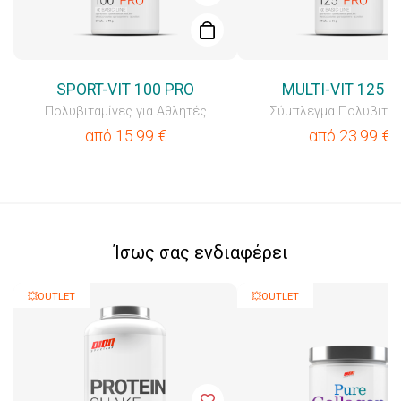
SPORT-VIT 100 PRO
MULTI-VIT 125 P
Πολυβιταμίνες για Αθλητές
Σύμπλεγμα Πολυβιτα
από
15.99
€
από
23.99
€
Ίσως σας ενδιαφέρει
💥OUTLET
💥OUTLET