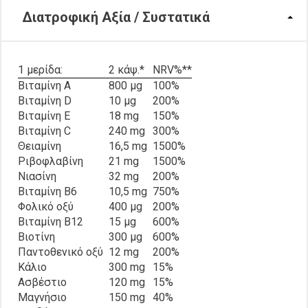
Διατροφική Αξία / Συστατικά
1 μερίδα:
2 κάψ.*
NRV%**
Βιταμίνη A
800 μg
100%
Βιταμίνη D
10 μg
200%
Βιταμίνη E
18 mg
150%
Βιταμίνη C
240 mg
300%
Θειαμίνη
16,5 mg
1500%
Ριβοφλαβίνη
21 mg
1500%
Νιασίνη
32 mg
200%
Βιταμίνη B6
10,5 mg
750%
Φολικό οξύ
400 μg
200%
Βιταμίνη B12
15 μg
600%
Βιοτίνη
300 μg
600%
Παντοθενικό οξύ
12 mg
200%
Κάλιο
300 mg
15%
Ασβέστιο
120 mg
15%
Μαγνήσιο
150 mg
40%