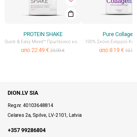
PROTEIN SHAKE
Pure Collagen
Quick & Easy Mixed™ Πρωτεϊνικό κοκτέιλ
100% Σκόνη Ενεργού Κο
από
22.49
€
από
8.19
€
29.99
€
10.99
DION.LV SIA
Reg.nr. 40103648814
Celares 2a, Spilve, LV-2101, Latvia
+357 99286804