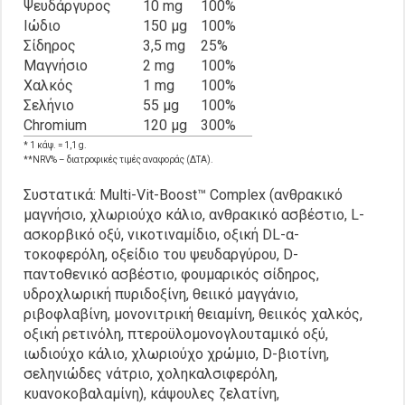
Ψευδάργυρος
10 mg
100%
Ιώδιο
150 μg
100%
Σίδηρος
3,5 mg
25%
Μαγνήσιο
2 mg
100%
Χαλκός
1 mg
100%
Σελήνιο
55 μg
100%
Chromium
120 μg
300%
* 1 κάψ. = 1,1 g.
**NRV% – διατροφικές τιμές αναφοράς (ΔΤΑ).
Συστατικά: Multi-Vit-Boost™ Complex (ανθρακικό
μαγνήσιο, χλωριούχο κάλιο, ανθρακικό ασβέστιο, L-
ασκορβικό οξύ, νικοτιναμίδιο, οξική DL-α-
τοκοφερόλη, οξείδιο του ψευδαργύρου, D-
παντοθενικό ασβέστιο, φουμαρικός σίδηρος,
υδροχλωρική πυριδοξίνη, θειικό μαγγάνιο,
ριβοφλαβίνη, μονονιτρική θειαμίνη, θειικός χαλκός,
οξική ρετινόλη, πτεροϋλομονογλουταμικό οξύ,
ιωδιούχο κάλιο, χλωριούχο χρώμιο, D-βιοτίνη,
σεληνιώδες νάτριο, χοληκαλσιφερόλη,
κυανοκοβαλαμίνη), κάψουλες ζελατίνη,