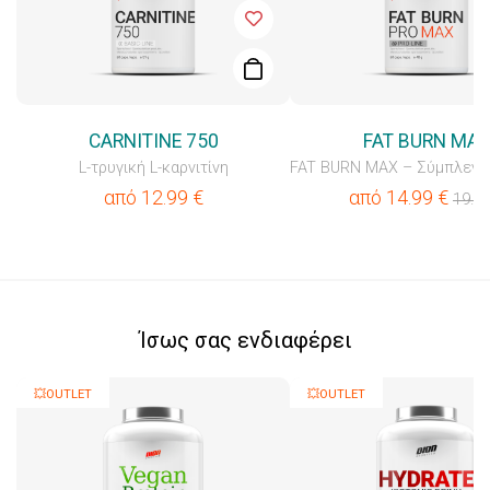
CARNITINE 750
FAT BURN MA
L-τρυγική L-καρνιτίνη
από
12.99
€
από
14.99
€
19.9
Ίσως σας ενδιαφέρει
💥OUTLET
💥OUTLET