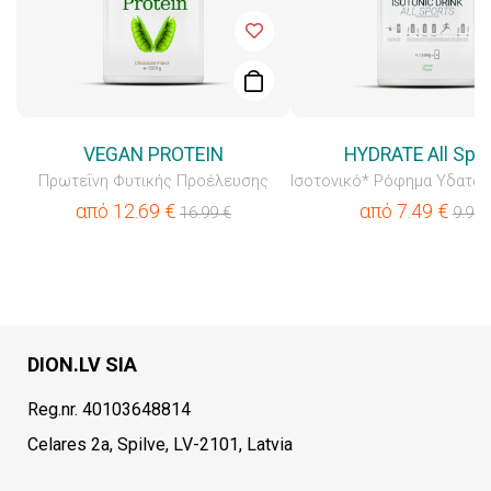
VEGAN PROTEIN
HYDRATE All Spo
Πρωτεΐνη Φυτικής Προέλευσης
από
12.69
€
από
7.49
€
16.99
€
9.99
DION.LV SIA
Reg.nr. 40103648814
Celares 2a, Spilve, LV-2101, Latvia