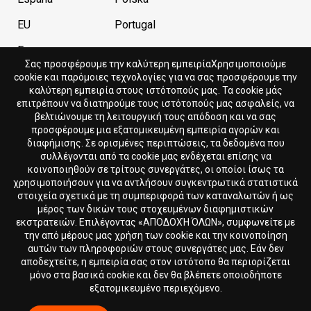
EU
Portugal
France
Σας προσφέρουμε την καλύτερη εμπειρίαΧρησιμοποιούμε
cookie και παρόμοιες τεχνολογίες για να σας προσφέρουμε την
καλύτερη εμπειρία στους ιστότοπούς μας. Τα cookie μάς
Current store
Currency
επιτρέπουν να διατηρούμε τους ιστότοπούς μας ασφαλείς, να
βελτιώνουμε τη λειτουργική τους απόδοση και να σας
Cyprus
EUR
προσφέρουμε μια εξατομικευμένη εμπειρία αγορών και
διαφήμισης. Σε ορισμένες περιπτώσεις, τα δεδομένα που
συλλέγονται από τα cookie μας ενδέχεται επίσης να
Language
κοινοποιηθούν σε τρίτους συνεργάτες, οι οποίοι ίσως τα
χρησιμοποιήσουν για να αντλήσουν συγκεντρωτικά στατιστικά
Ελληνικά
στοιχεία σχετικά με τη συμπεριφορά των καταναλωτών ή ως
μέρος των δικών τους στοχευμένων διαφημιστικών
εκστρατειών. Επιλέγοντας «ΑΠΟΔΟΧΉ ΌΛΩΝ», συμφωνείτε με
την από μέρους μας χρήση των cookie και την κοινοποίηση
αυτών των πληροφοριών στους συνεργάτες μας. Εάν δεν
αποδεχτείτε, η εμπειρία σας στον ιστότοπο θα περιορίζεται
μόνο στα βασικά cookie και δεν θα βλέπετε οποιοδήποτε
εξατομικευμένο περιεχόμενο.
© 2018 - 2026 DION.CY | DION SPORTLAB®. Όλα τα