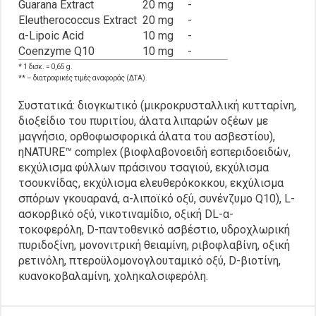
Guarana Extract
20 mg
-
Eleutherococcus Extract
20 mg
-
α-
Lipoic Acid
10 mg
-
Coenzyme Q10
10 mg
-
* 1 δισκ. = 0,65 g.
** – διατροφικές τιμές αναφοράς (ΔΤΑ).
Συστατικά: διογκωτικό (μικροκρυσταλλική κυτταρίνη,
διοξείδιο του πυριτίου, άλατα λιπαρών οξέων με
μαγνήσιο, ορθοφωσφορικά άλατα του ασβεστίου),
ηNATURE™ complex (βιοφλαβονοειδή εσπεριδοειδών,
εκχύλισμα φύλλων πράσινου τσαγιού, εκχύλισμα
τσουκνίδας, εκχύλισμα ελευθερόκοκκου, εκχύλισμα
σπόρων γκουαρανά, α-λιποϊκό οξύ, συνένζυμο Q10), L-
ασκορβικό οξύ, νικοτιναμίδιο, οξική DL-α-
τοκοφερόλη, D-παντοθενικό ασβέστιο, υδροχλωρική
πυριδοξίνη, μονονιτρική θειαμίνη, ριβοφλαβίνη, οξική
ρετινόλη, πτεροϋλομονογλουταμικό οξύ, D-βιοτίνη,
κυανοκοβαλαμίνη, χοληκαλσιφερόλη.