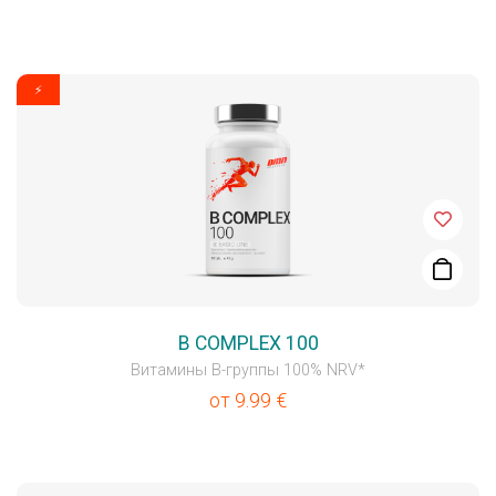
⚡
B COMPLEX 100
Витамины В-группы 100% NRV*
от
9.99
€