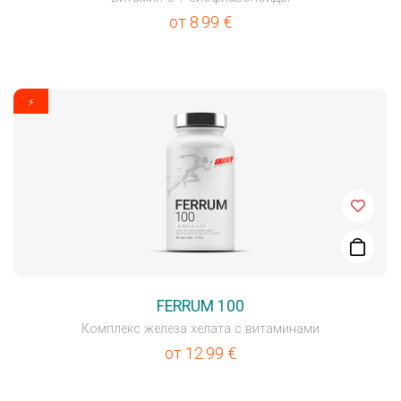
от
8.99
€
⚡
FERRUM 100
Комплекс железа хелата с витаминами
от
12.99
€