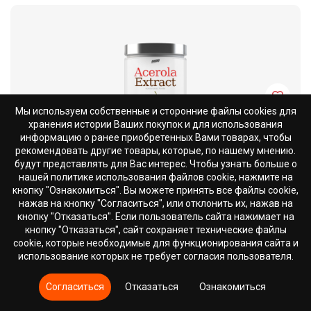
Мы используем собственные и сторонние файлы cookies для
хранения истории Ваших покупок и для использования
информацию о ранее приобретенных Вами товарах, чтобы
рекомендовать другие товары, которые, по нашему мнению.
будут представлять для Вас интерес. Чтобы узнать больше о
Acerola Extract
нашей политике использования файлов cookie, нажмите на
кнопку "Ознакомиться". Вы можете принять все файлы cookie,
Экстракт вишни ацеролы (барбадосская вишня)
нажав на кнопку "Согласиться", или отклонить их, нажав на
от
14.99
€
кнопку "Отказаться". Если пользователь сайта нажимает на
кнопку "Отказаться", сайт сохраняет технические файлы
cookie, которые необходимые для функционирования сайта и
использование которых не требует согласия пользователя.
Согласиться
Отказаться
Ознакомиться