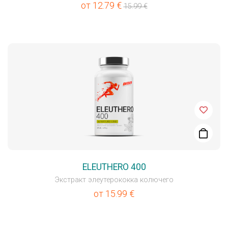
от
12.79
€
15.99
€
ELEUTHERO 400
Экстракт элеутерококка колючего
от
15.99
€