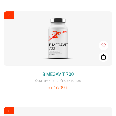
⚡
B MEGAVIT 700
В-витамины с Инозитолом
от
16.99
€
⚡