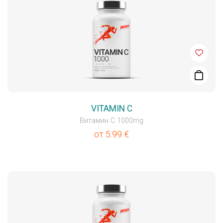
VITAMIN C
Витамин C 1000mg
от
5.99
€