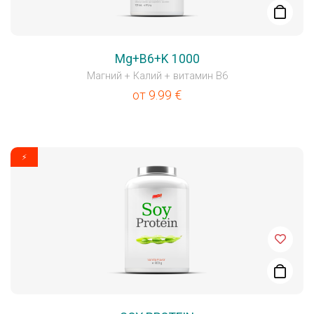
Mg+B6+K 1000
Магний + Калий + витамин B6
от
9.99
€
⚡