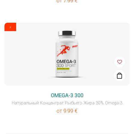
от
7.99
€
⚡
OMEGA-3 300
Натуральный Концентрат Рыбьего Жира 30% Omega-3
от
9.99
€