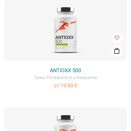
ANTIOXX 500
Транс-Ресвератрол и Кверцетин
от
19.99
€