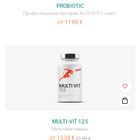
PROBIOTIC
Пробиотические бактерии 4×10^9 CFU /капс.
от
11.99
€
MULTI-VIT 125
Мультивитамины
от
15.39
€
21.99
€