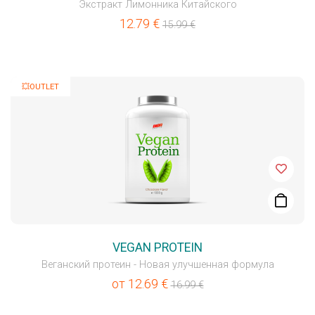
Экстракт Лимонника Китайского
12.79
€
15.99
€
💥OUTLET
VEGAN PROTEIN
Веганский протеин - Новая улучшенная формула
от
12.69
€
16.99
€