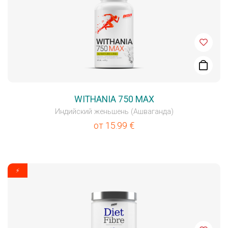
WITHANIA 750 MAX
Индийский женьшень (Ашваганда)
от
15.99
€
⚡