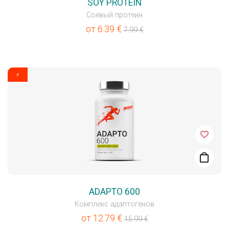
SOY PROTEIN
Соевый протеин
от
6.39
€
7.99
€
⚡
ADAPTO 600
Комплекс адаптогенов
от
12.79
€
15.99
€