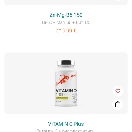
Zn-Mg-B6 150
Цинк + Магний + Вит. B6
от
9.99
€
VITAMIN C Plus
Витамин C + биофлавоноиды