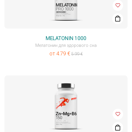
MELATONIN 1000
Мелатонин для здорового сна
от
4.79
€
5.99
€