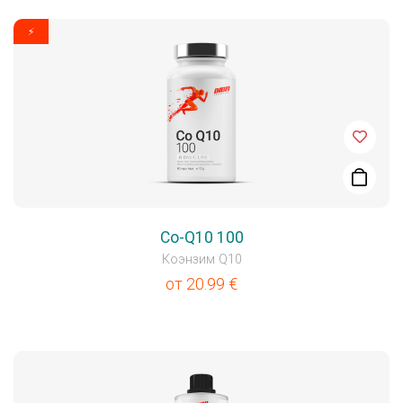
⚡
Co-Q10 100
Коэнзим Q10
от
20.99
€