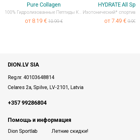
Pure Collagen
HYDRATE All Spo
100% Гидролизованные Пептиды Коллагена
от
8.19
€
от
7.49
€
10.99
€
9.99
€
DION.LV SIA
Reg.nr. 40103648814
Celares 2a, Spilve, LV-2101, Latvia
+357 99286804
Помощь и информация
Dion Sportlab
Летние скидки!