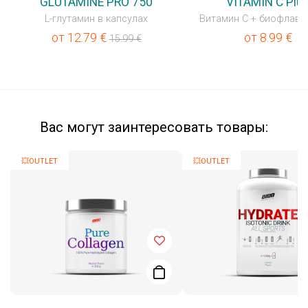
GLUTAMINE PRO 750
VITAMIN C Plu
L-глутамин в капсулах
Витамин C + биофлав
от
12.79
€
от
8.99
€
15.99
€
Вас могут заинтересовать товары:
💥OUTLET
💥OUTLET