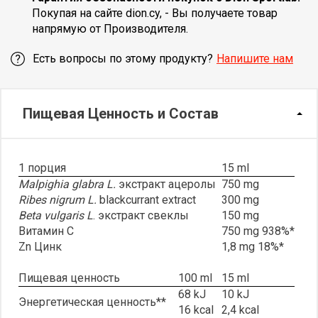
Покупая на сайте dion.cy, - Вы получаете товар
напрямую от Производителя.
Есть вопросы по этому продукту?
Напишите нам
Пищевая Ценность и Состав
1 порция
15 ml
Malpighia glabra L.
экстракт ацеролы
750 mg
Ribes nigrum L.
blackcurrant extract
300 mg
Beta vulgaris L
. экстракт свеклы
150 mg
Витамин C
750 mg 938%*
Zn Цинк
1,8 mg 18%*
Пищевая ценность
100 ml
15 ml
68 kJ
10 kJ
Энергетическая ценность**
16 kcal
2,4 kcal