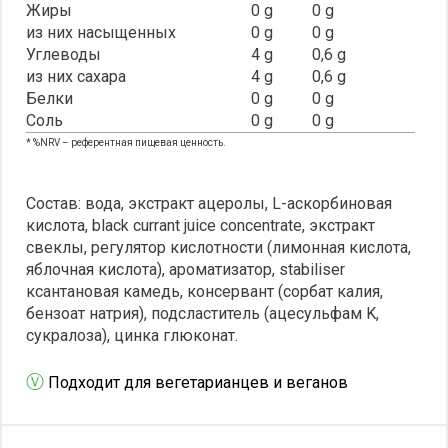
Жиры
0 g
0 g
из них насыщенных
0 g
0 g
Углеводы
4 g
0,6 g
из них сахара
4 g
0,6 g
Белки
0 g
0 g
Соль
0 g
0 g
* %NRV – референтная пищевая ценность.
Состав: вода, экстракт ацеролы, L-аскорбиновая
кислота, black currant juice concentrate, экстракт
свеклы, регулятор кислотности (лимонная кислота,
яблочная кислота), ароматизатор, stabiliser
ксантановая камедь, консервант (сорбат калия,
бензоат натрия), подсластитель (ацесульфам K,
сукралоза), цинка глюконат.
Ⓥ
Подходит для вегетарианцев и веганов