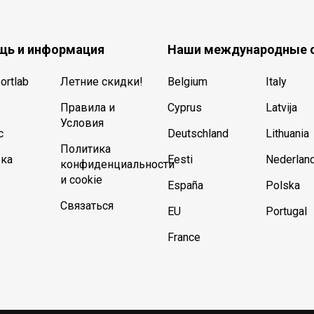
ь и информация
Наши международные 
ortlab
Летние скидки!
Belgium
Italy
Правила и
Cyprus
Latvija
Условия
с
Deutschland
Lithuania
Политика
ка
Eesti
Nederlan
конфиденциальности
и cookie
España
Polska
Связаться
EU
Portugal
France