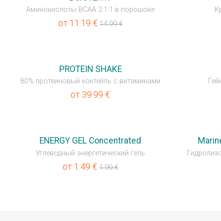
Аминокислоты BCAA 2:1:1 в порошоке
К
от
11.19
€
14.99
€
💥OUTLET
💥OUTLET
PROTEIN SHAKE
80% протеиновый коктейль с витаминами
Гей
от
39.99
€
💥OUTLET
💥OUTLET
ENERGY GEL Concentrated
Marin
Углеводный энергетический гель
Гидролиз
от
1.49
€
1.99
€