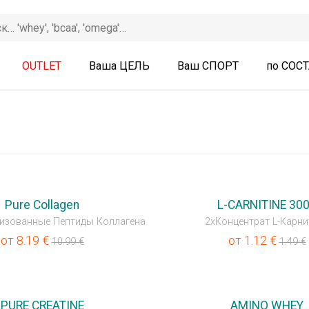
OUTLET
Ваша ЦЕЛЬ
Ваш СПОРТ
по СОС
💥OUTLET
Pure Collagen
L-CARNITINE 30
изованные Пептиды Коллагена
2xКонцентрат L-Карни
от
8.19
€
от
1.12
€
10.99
€
1.49
€
💥OUTLET
PURE CREATINE
AMINO WHEY