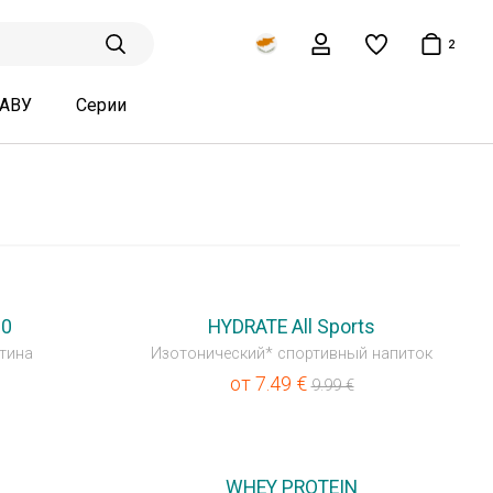
2
ТАВУ
Серии
💥OUTLET
00
HYDRATE All Sports
тина
Изотонический* спортивный напиток
от
7.49
€
9.99
€
💥OUTLET
WHEY PROTEIN