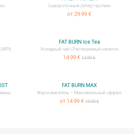
ино
Сывороточный (whey) протеин
от
29.99
€
💥OUTLET
FAT BURN Ice Tea
(WPI)
Холодный чай | Растворимый напиток
14.99
€
19.99
€
💥OUTLET
OST
FAT BURN MAX
амины
Жиросжигатель – Максимальный эффект
от
14.99
€
19.99
€