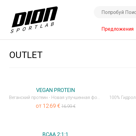
Предложения
OUTLET
💥OUTLET
💥OUTLET
VEGAN PROTEIN
Веганский протеин - Новая улучшенная формула
100% Гидрол
от
12.69
€
16.99
€
💥OUTLET
💥OUTLET
BCAA 2:1:1