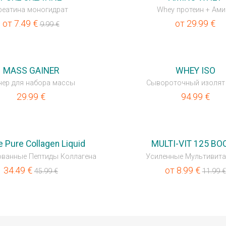
реатина моногидрат
Whey протеин + Ам
от
7.49
€
от
29.99
€
9.99
€
💥OUTLET
MASS GAINER
WHEY ISO
нер для набора массы
Сывороточный изолят 
29.99
€
94.99
€
💥OUTLET
e Pure Collagen Liquid
MULTI-VIT 125 BO
ованные Пептиды Коллагена
Усиленные Мультивит
34.49
€
от
8.99
€
45.99
€
11.99
€