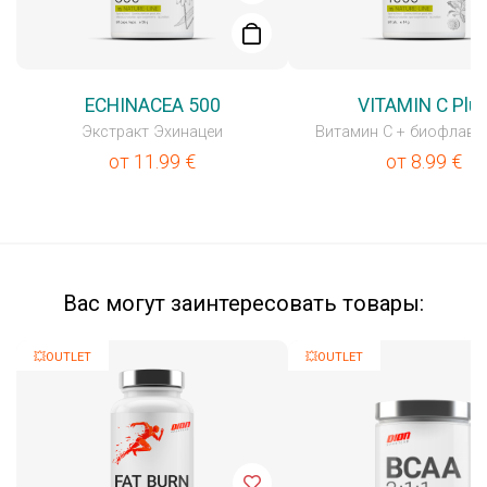
ECHINACEA 500
VITAMIN C Plu
Экстракт Эхинацеи
Витамин C + биофлав
от
11.99
€
от
8.99
€
Вас могут заинтересовать товары:
💥OUTLET
💥OUTLET