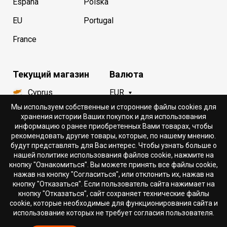
España
Polska
EU
Portugal
France
Текущий магазин
Валюта
Cyprus
EUR
Мы используем собственные и сторонние файлы cookies для
хранения истории Ваших покупок и для использования
Язык
информацию о ранее приобретенных Вами товарах, чтобы
рекомендовать другие товары, которые, по нашему мнению.
Русский
будут представлять для Вас интерес. Чтобы узнать больше о
нашей политике использования файлов cookie, нажмите на
кнопку "Ознакомиться". Вы можете принять все файлы cookie,
нажав на кнопку "Согласиться", или отклонить их, нажав на
кнопку "Отказаться". Если пользователь сайта нажимает на
кнопку "Отказаться", сайт сохраняет технические файлы
cookie, которые необходимые для функционирования сайта и
использование которых не требует согласия пользователя.
© 2018 - 2026 DION.CY | DION SPORTLAB® | Спортивное