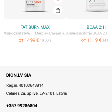
FAT BURN MAX
BCAA 2:1:1
Жиросжигатель – Максимальный эффект
от
14.99
€
от
11.19
€
19.99
€
14.99
DION.LV SIA
Reg.nr. 40103648814
Celares 2a, Spilve, LV-2101, Latvia
+357 99286804