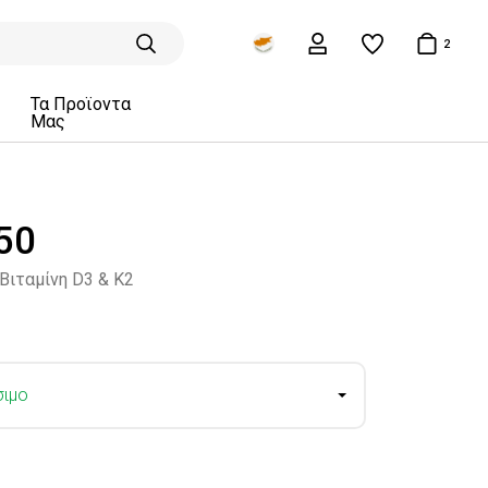
2
Τα Προϊοντα
Μας
50
Βιταμίνη D3 & K2
σιμο