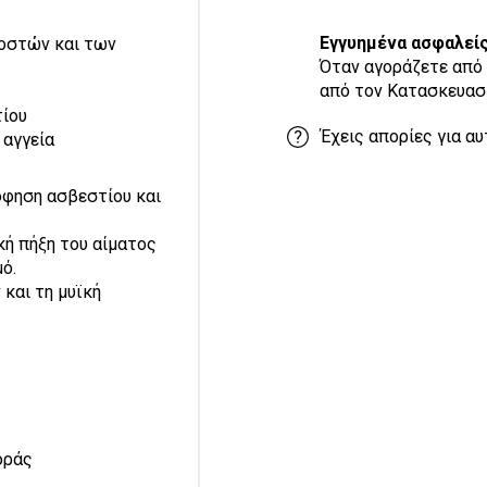
Εγγυημένα ασφαλεί
 οστών και των
Όταν αγοράζετε από 
από τον Κατασκευασ
τίου
Έχεις απορίες για αυ
 αγγεία
όφηση ασβεστίου και
κή πήξη του αίματος
ό.
 και τη μυϊκή
οράς