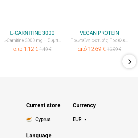
💥OUTLET
💥OUTLET
L-CARNITINE 3000
VEGAN PROTEIN
L-Carnitine 3000 mg – Συμπυκνωμένο Πόσιμο Ρόφημα με Βιταμ...
Πρωτεΐνη Φυτικής Προέλευσης
από
1.12
€
από
12.69
€
1.49
€
16.99
€
Current store
Currency
Cyprus
EUR
Language