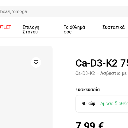
UTLET
Επιλογή
Το άθλημά
Συστατικά
Στόχου
σας
Ca-D3-K2 7
Ca-D3-K2 – Ασβέστιο με 
Συσκευασία
90 κάψ.
Άμεσα διαθέ
7.99 €