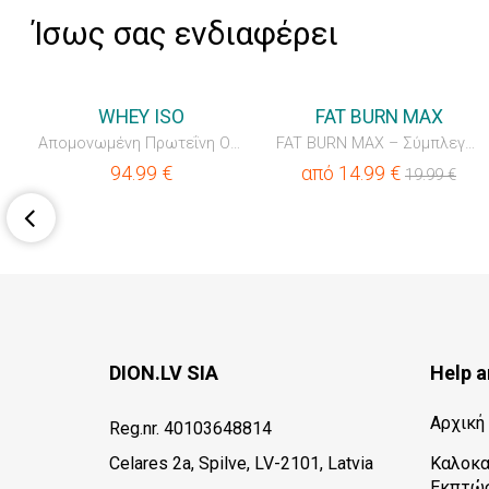
Ίσως σας ενδιαφέρει
💥OUTLET
💥OUTLET
WHEY ISO
FAT BURN MAX
 Hydrolyzed Collagen Liquid
Απομονωμένη Πρωτεΐνη Ορού Γάλακτος (WPI)
FAT BURN MAX – Σύμπλεγμα Καύσης Λίπους & Έλεγχου Όρεξης
94.99
€
από
14.99
€
19.99
€
DION.LV SIA
Help a
Αρχική
Reg.nr. 40103648814
Celares 2a, Spilve, LV-2101, Latvia
Καλοκα
Εκπτώσ