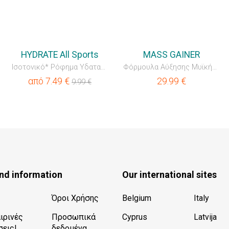
💥OUTLET
💥OUTLET
HYDRATE All Sports
MASS GAINER
Ισοτονικό* Ρόφημα Υδατανθράκων-Ηλεκτρολυτών
Φόρμουλα Αύξησης Μυϊκής Μάζας με Πρωτεΐνη, Υδατάνθρακες κ...
από
7.49
€
29.99
€
9.99
€
nd information
Our international sites
Όροι Χρήσης
Belgium
Italy
ιρινές
Προσωπικά
Cyprus
Latvija
εις!
δεδομένα