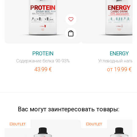
PROTEIN
ENERGY
Содержание белка 90-93%
Углеводный напит
43.99
€
от
19.99
€
Вас могут заинтересовать товары:
💥OUTLET
💥OUTLET