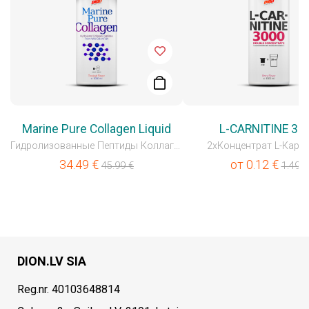
Marine Pure Collagen Liquid
L-CARNITINE 30
Гидролизованные Пептиды Коллагена
2xКонцентрат L-Карн
34.49
€
от
0.12
€
45.99
€
1.49
€
DION.LV SIA
Reg.nr. 40103648814