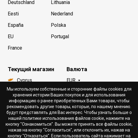
Deutschland
Lithuania
Eesti
Nederland
España
Polska
EU
Portugal
France
Текущий магазин
Валюта
Cyprus
EUR
Мы используем собственные и сторонние файлы cookies для
хранения истории Ваших покупок и для использования
Язык
информацию о ранее приобретенных Вами товарах, чтобы
рекомендовать другие товары, которые, по нашему мнению.
Русский
будут представлять для Вас интерес. Чтобы узнать больше о
нашей политике использования файлов cookie, нажмите на
кнопку "Ознакомиться". Вы можете принять все файлы cookie,
нажав на кнопку "Согласиться", или отклонить их, нажав на
кнопку "Отказаться". Если пользователь сайта нажимает на