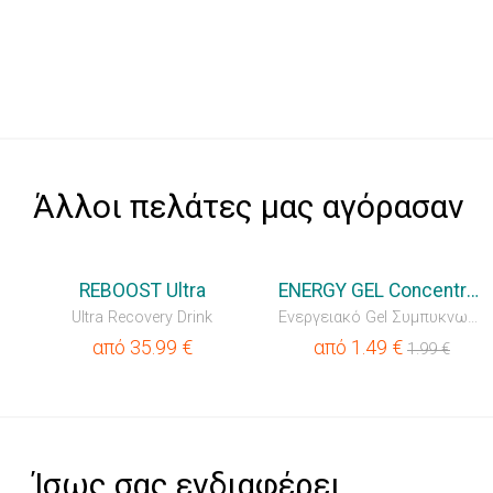
Άλλοι πελάτες μας αγόρασαν
💥OUTLET
REBOOST Ultra
ENERGY GEL Concentrated
Ultra Recovery Drink
Ενεργειακό Gel Συμπυκνωμένο
από
35.99
€
από
1.49
€
1.99
€
Ίσως σας ενδιαφέρει