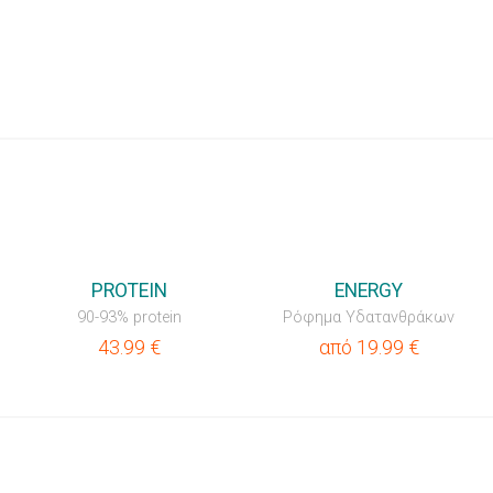
PROTEIN
ENERGY
90-93% protein
Ρόφημα Υδατανθράκων
43.99
€
από
19.99
€