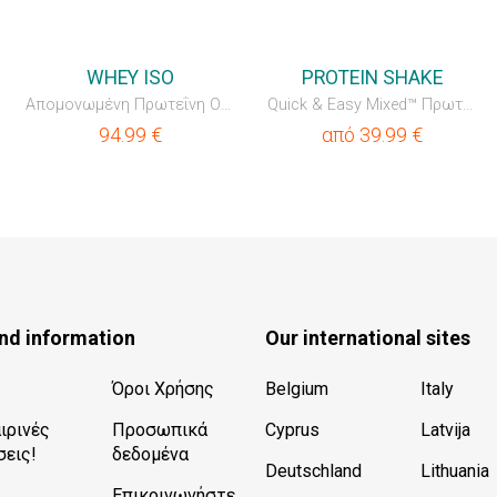
💥OUTLET
💥OUTLET
WHEY ISO
PROTEIN SHAKE
Απομονωμένη Πρωτεΐνη Ορού Γάλακτος (WPI)
Quick & Easy Mixed™ Πρωτεϊνικό κοκτέιλ
94.99
€
από
39.99
€
nd information
Our international sites
Όροι Χρήσης
Belgium
Italy
ιρινές
Προσωπικά
Cyprus
Latvija
εις!
δεδομένα
Deutschland
Lithuania
Επικοινωνήστε