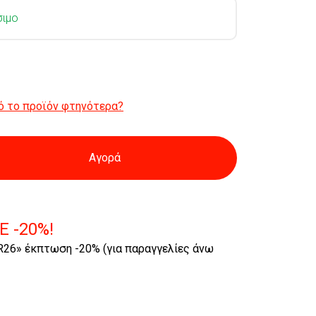
σιμο
ό το προϊόν φτηνότερα?
Αγορά
E -20%!
26» έκπτωση -20% (για παραγγελίες άνω