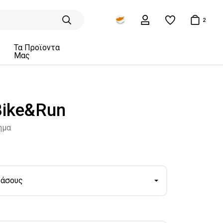
2
Τα Προϊοντα
Μας
ike&Run
ημα
δάσους