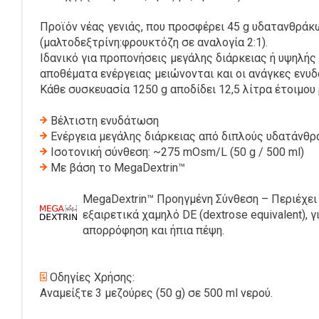
Προϊόν νέας γενιάς, που προσφέρει 45 g υδατανθράκ
(μαλτοδεξτρίνη:φρουκτόζη σε αναλογία 2:1).
Ιδανικό για προπονήσεις μεγάλης διάρκειας ή υψηλής
αποθέματα ενέργειας μειώνονται και οι ανάγκες ενυ
Κάθε συσκευασία 1250 g αποδίδει 12,5 λίτρα έτοιμου
Βέλτιστη ενυδάτωση
Ενέργεια μεγάλης διάρκειας από διπλούς υδατάνθρ
Ισοτονική σύνθεση: ~275 mOsm/L (50 g / 500 ml)
Με βάση το MegaDextrin™
MegaDextrin™ Προηγμένη Σύνθεση – Περιέχει
εξαιρετικά χαμηλό DE (dextrose equivalent), 
απορρόφηση και ήπια πέψη.
Οδηγίες Χρήσης:
Αναμείξτε 3 μεζούρες (50 g) σε 500 ml νερού.