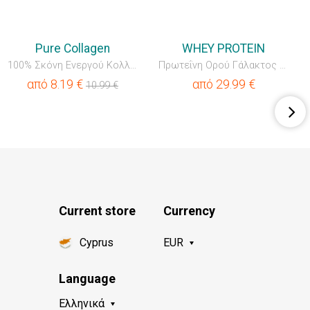
💥OUTLET
💥OUTLET
Pure Collagen
WHEY PROTEIN
100% Σκόνη Ενεργού Κολλαγόνου
Πρωτεΐνη Ορού Γάλακτος WheyPlex™ (WPC + WPI)
από
8.19
€
από
29.99
€
10.99
€
Current store
Currency
Cyprus
EUR
Language
Ελληνικά