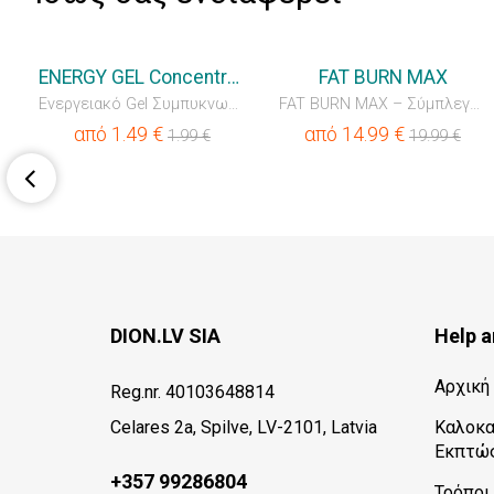
💥OUTLET
💥OUTLET
ENERGY GEL Concentrated
FAT BURN MAX
ροέλευσης
Ενεργειακό Gel Συμπυκνωμένο
FAT BURN MAX – Σύμπλεγμα Καύσης Λίπους & Έλεγχου Όρεξης
από
1.49
€
από
14.99
€
1.99
€
19.99
€
DION.LV SIA
Help a
Αρχική
Reg.nr. 40103648814
Celares 2a, Spilve, LV-2101, Latvia
Καλοκα
Εκπτώσ
+357 99286804
Τρόποι