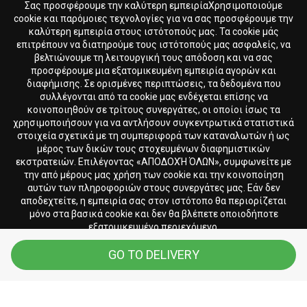
Σας προσφέρουμε την καλύτερη εμπειρίαΧρησιμοποιούμε
cookie και παρόμοιες τεχνολογίες για να σας προσφέρουμε την
καλύτερη εμπειρία στους ιστότοπούς μας. Τα cookie μάς
επιτρέπουν να διατηρούμε τους ιστότοπούς μας ασφαλείς, να
βελτιώνουμε τη λειτουργική τους απόδοση και να σας
προσφέρουμε μια εξατομικευμένη εμπειρία αγορών και
διαφήμισης. Σε ορισμένες περιπτώσεις, τα δεδομένα που
συλλέγονται από τα cookie μας ενδέχεται επίσης να
κοινοποιηθούν σε τρίτους συνεργάτες, οι οποίοι ίσως τα
χρησιμοποιήσουν για να αντλήσουν συγκεντρωτικά στατιστικά
στοιχεία σχετικά με τη συμπεριφορά των καταναλωτών ή ως
μέρος των δικών τους στοχευμένων διαφημιστικών
εκστρατειών. Επιλέγοντας «ΑΠΟΔΟΧΉ ΌΛΩΝ», συμφωνείτε με
την από μέρους μας χρήση των cookie και την κοινοποίηση
αυτών των πληροφοριών στους συνεργάτες μας. Εάν δεν
αποδεχτείτε, η εμπειρία σας στον ιστότοπο θα περιορίζεται
μόνο στα βασικά cookie και δεν θα βλέπετε οποιοδήποτε
εξατομικευμένο περιεχόμενο.
GO TO DELIVERY
Αποδοχή Όλων
Απόρριψη Όλων
Περισσότερα