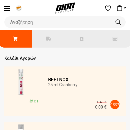
2
Καλάθι Αγορών
BEETNOX
25 ml Cranberry
🎁 x 1
1.49
€
-
100
%
0.00
€