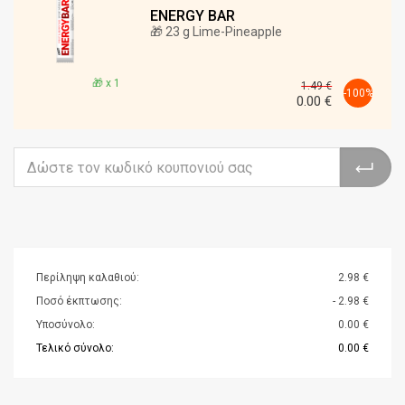
ENERGY BAR
🎁 23 g Lime-Pineapple
🎁 x 1
1.49
€
-
100
%
0.00
€
Περίληψη καλαθιού:
2.98 €
Ποσό έκπτωσης:
-
2.98 €
Υποσύνολο:
0.00 €
Τελικό σύνολο:
0.00 €